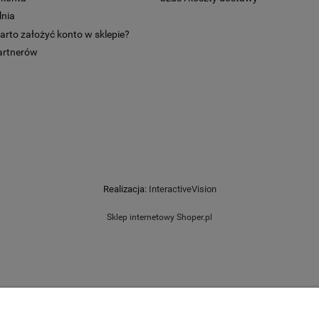
nia
arto założyć konto w sklepie?
partnerów
Realizacja:
InteractiveVision
Sklep internetowy Shoper.pl