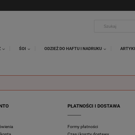
Ż
ŚOI
ODZIEŻ DO HAFTU I NADRUKU
ARTYK
NTO
PŁATNOŚCI I DOSTAWA
ówienia
Formy płatności
 konta
Czas i koszty dostawy