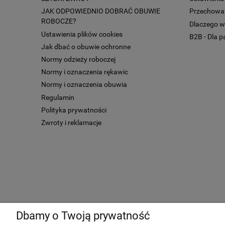
JAK ODPOWIEDNIO DOBRAĆ OBUWIE
Przechowal
ROBOCZE?
Dlaczego w
Ustawienia plików cookies
B2B - Dla 
Jak dbać o obuwie ochronne
Normy odzieży roboczej
Normy i oznaczenia rękawic
Normy i oznaczenia obuwia
Regulamin
Polityka prywatności
Zwroty i reklamacje
Dbamy o Twoją prywatność