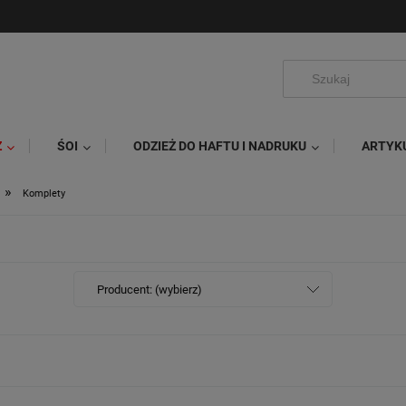
Ż
ŚOI
ODZIEŻ DO HAFTU I NADRUKU
ARTYK
»
Komplety
Producent: (wybierz)