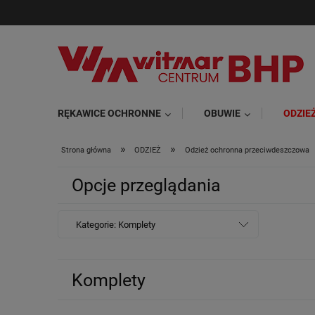
RĘKAWICE OCHRONNE
OBUWIE
ODZIE
»
»
Strona główna
ODZIEŻ
Odzież ochronna przeciwdeszczowa
Opcje przeglądania
Kategorie: Komplety
Komplety