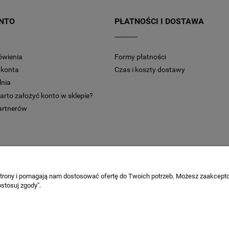
NTO
PŁATNOŚCI I DOSTAWA
ówienia
Formy płatności
 konta
Czas i koszty dostawy
nia
arto założyć konto w sklepie?
partnerów
 strony i pomagają nam dostosować ofertę do Twoich potrzeb. Możesz zaakcepto
stosuj zgody".
Realizacja:
InteractiveVision
Sklep internetowy Shoper.pl