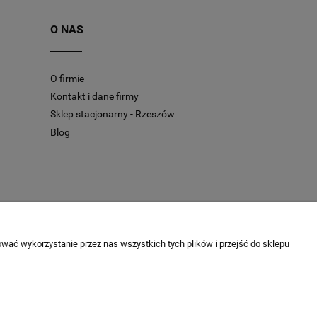
O NAS
O firmie
Kontakt i dane firmy
Sklep stacjonarny - Rzeszów
Blog
wać wykorzystanie przez nas wszystkich tych plików i przejść do sklepu