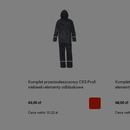
Komplet przeciwdeszczowy CXS Profi
Komplet
niebieski elementy odblaskowe
element
63,00 zł
68,00 zł
Cena netto:
Cena net
51,22 zł