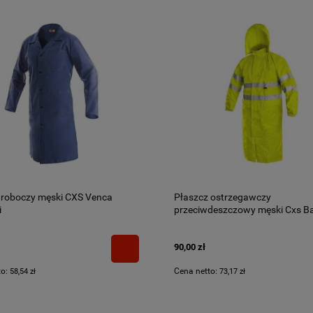
 roboczy męski CXS Venca
Płaszcz ostrzegawczy
i
przeciwdeszczowy męski Cxs Ba
90,00 zł
to:
Cena netto:
58,54 zł
73,17 zł