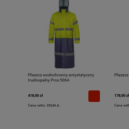
Płaszcz wodochronny antystatyczny
Płaszcz
trudnopalny Pros 506A
418,00 zł
178,00 z
Cena netto:
Cena net
339,84 zł