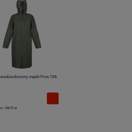
 wodoochronny męski Pros 106
ł
to:
144,72 zł