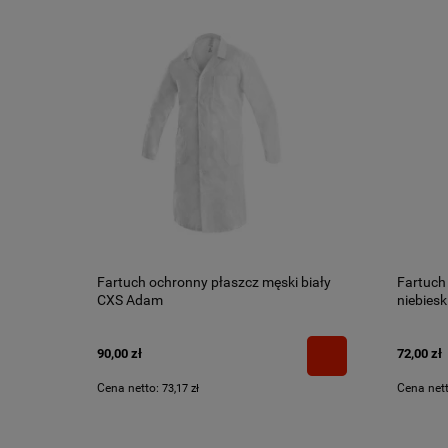
Fartuch ochronny płaszcz męski biały
Fartuch
CXS Adam
niebiesk
90,00 zł
72,00 zł
Cena netto:
Cena net
73,17 zł