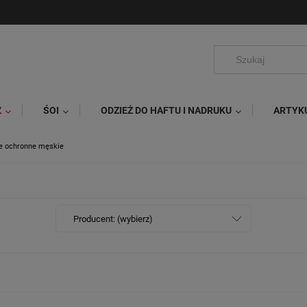
Ż
ŚOI
ODZIEŻ DO HAFTU I NADRUKU
ARTYK
e ochronne męskie
Producent: (wybierz)