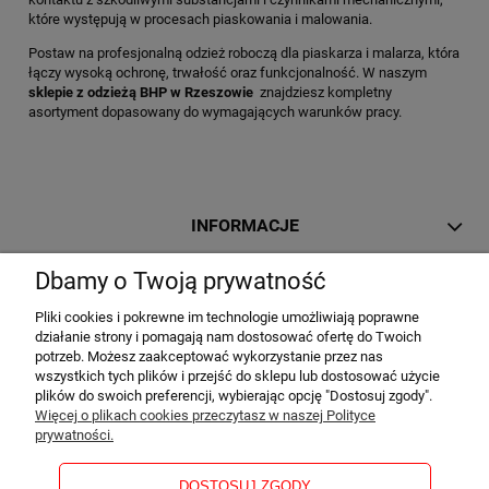
które występują w procesach piaskowania i malowania.
Postaw na profesjonalną odzież roboczą dla piaskarza i malarza, która
łączy wysoką ochronę, trwałość oraz funkcjonalność. W naszym
sklepie z odzieżą BHP w Rzeszowie
znajdziesz kompletny
asortyment dopasowany do wymagających warunków pracy.
INFORMACJE
Dbamy o Twoją prywatność
MOJE KONTO
Pliki cookies i pokrewne im technologie umożliwiają poprawne
działanie strony i pomagają nam dostosować ofertę do Twoich
potrzeb. Możesz zaakceptować wykorzystanie przez nas
PŁATNOŚCI I DOSTAWA
wszystkich tych plików i przejść do sklepu lub dostosować użycie
plików do swoich preferencji, wybierając opcję "Dostosuj zgody".
Więcej o plikach cookies przeczytasz w naszej Polityce
prywatności.
O NAS
DOSTOSUJ ZGODY