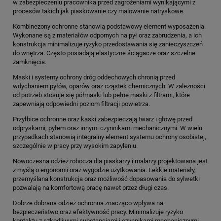
w zabezpieczeniu pracownika przed zagrożeniami wynikającymi z
procesów takich jak piaskowanie czy malowanie natryskowe.
Kombinezony ochronne stanowią podstawowy element wyposażenia.
Wykonane są z materiałów odpornych na pył oraz zabrudzenia, a ich
konstrukcja minimalizuje ryzyko przedostawania się zanieczyszczeń
do wnętrza. Często posiadają elastyczne ściągacze oraz szczelne
zamknięcia.
Maski i systemy ochrony dróg oddechowych chronią przed
wdychaniem pyłów, oparów oraz cząstek chemicznych. W zależności
od potrzeb stosuje się półmaski lub pełne maski z filtrami, które
zapewniają odpowiedni poziom filtracji powietrza.
Przyłbice ochronne oraz kaski zabezpieczają twarz i głowę przed
odpryskami, pyłem oraz innymi czynnikami mechanicznymi. W wielu
przypadkach stanowią integralny element systemu ochrony osobistej,
szczególnie w pracy przy wysokim zapyleniu.
Nowoczesna odzież robocza dla piaskarzy i malarzy projektowana jest
z myślą o ergonomii oraz wygodzie użytkowania. Lekkie materiały,
przemyślana konstrukcja oraz możliwość dopasowania do sylwetki
pozwalają na komfortową pracę nawet przez długi czas.
Dobrze dobrana odzież ochronna znacząco wpływa na
bezpieczeństwo oraz efektywność pracy. Minimalizuje ryzyko
kontaktu z szkodliwymi substancjami i czynnikami mechanicznymi,