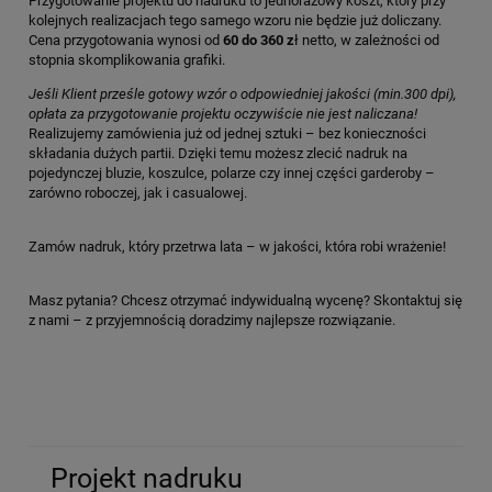
Przygotowanie projektu do nadruku to jednorazowy koszt, który przy
kolejnych realizacjach tego samego wzoru nie będzie już doliczany.
Cena przygotowania wynosi od
60 do 360 z
ł netto, w zależności od
stopnia skomplikowania grafiki.
Jeśli Klient prześle gotowy wzór o odpowiedniej jakości (min.300 dpi),
opłata za przygotowanie projektu oczywiście nie jest naliczana!
Realizujemy zamówienia już od jednej sztuki – bez konieczności
składania dużych partii. Dzięki temu możesz zlecić nadruk na
pojedynczej bluzie, koszulce, polarze czy innej części garderoby –
zarówno roboczej, jak i casualowej.
Zamów nadruk, który przetrwa lata – w jakości, która robi wrażenie!
Masz pytania? Chcesz otrzymać indywidualną wycenę? Skontaktuj się
z nami – z przyjemnością doradzimy najlepsze rozwiązanie.
Projekt nadruku