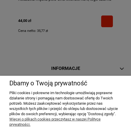
44,00 zł
Cena netto:
35,77 zł
INFORMACJE
Dbamy o Twoją prywatność
MOJE KONTO
Pliki cookies i pokrewne im technologie umożliwiają poprawne
działanie strony i pomagają nam dostosować ofertę do Twoich
potrzeb. Możesz zaakceptować wykorzystanie przez nas
PŁATNOŚCI I DOSTAWA
wszystkich tych plików i przejść do sklepu lub dostosować użycie
plików do swoich preferencji, wybierając opcję "Dostosuj zgody".
Więcej o plikach cookies przeczytasz w naszej Polityce
prywatności.
O NAS